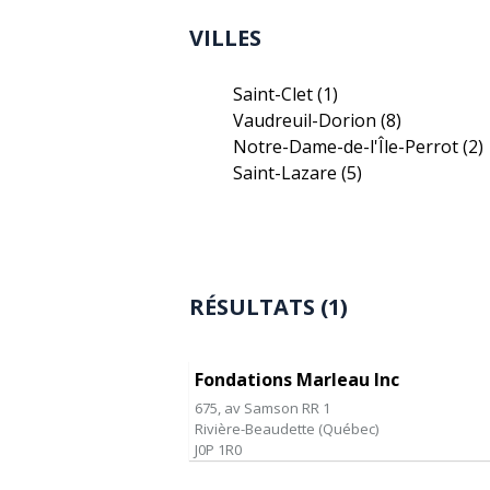
VILLES
Saint-Clet
(1)
Vaudreuil-Dorion
(8)
Notre-Dame-de-l'Île-Perrot
(2)
Saint-Lazare
(5)
RÉSULTATS (1)
Fondations Marleau Inc
675, av Samson RR 1
Rivière-Beaudette
(
Québec
)
J0P 1R0