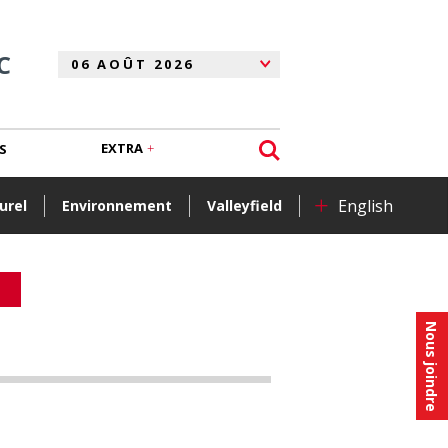
C
EXTRA
S
+
English
urel
Environnement
Valleyfield
Nous joindre