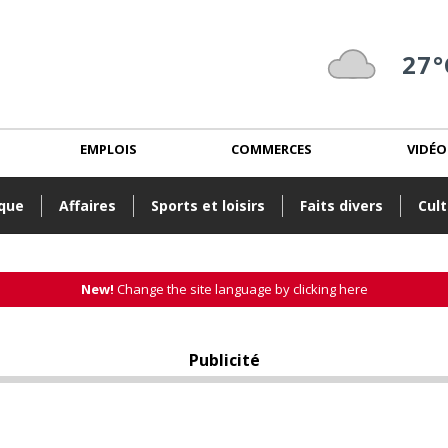
27°
EMPLOIS
COMMERCES
VIDÉO
ique
Affaires
Sports et loisirs
Faits divers
Cult
New!
Change the site language by clicking here
Publicité