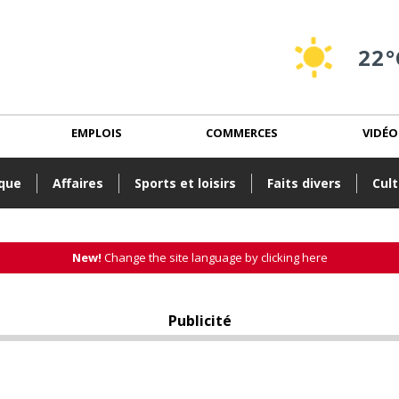
22°
EMPLOIS
COMMERCES
VIDÉO
ique
Affaires
Sports et loisirs
Faits divers
Cult
New!
Change the site language by clicking here
Publicité