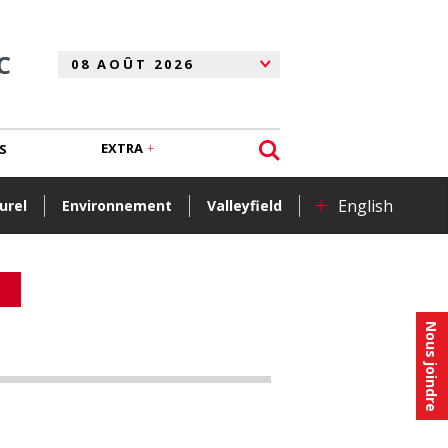
C
EXTRA
S
+
English
urel
Environnement
Valleyfield
Nous joindre