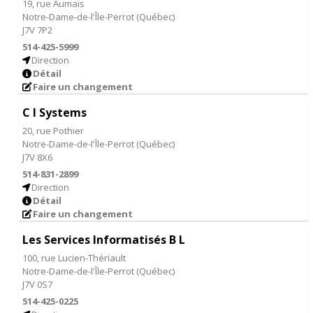
19, rue Aumais
Notre-Dame-de-l'Île-Perrot
(
Québec
)
J7V 7P2
514-425-5999
Direction
Détail
Faire un changement
C I Systems
20, rue Pothier
Notre-Dame-de-l'Île-Perrot
(
Québec
)
J7V 8X6
514-831-2899
Direction
Détail
Faire un changement
Les Services Informatisés B L
100, rue Lucien-Thériault
Notre-Dame-de-l'Île-Perrot
(
Québec
)
J7V 0S7
514-425-0225