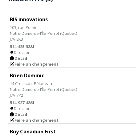
BIS innovations
103, rue Pothier
Notre-Dame-de-l'Île-Perrot
(
Québec
)
J7V 8X3
514-425-3881
Direction
Détail
Faire un changement
Brien Dominic
14 Croissant Péladeau
Notre-Dame-de-l'Île-Perrot
(
Québec
)
J7V 7P2
514-927-4861
Direction
Détail
Faire un changement
Buy Canadian First