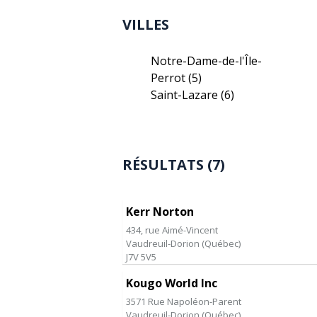
VILLES
Notre-Dame-de-l'Île-
Perrot
(5)
Saint-Lazare
(6)
RÉSULTATS (7)
Kerr Norton
434, rue Aimé-Vincent
Vaudreuil-Dorion
(
Québec
)
J7V 5V5
Kougo World Inc
3571 Rue Napoléon-Parent
Vaudreuil-Dorion
(
Québec
)