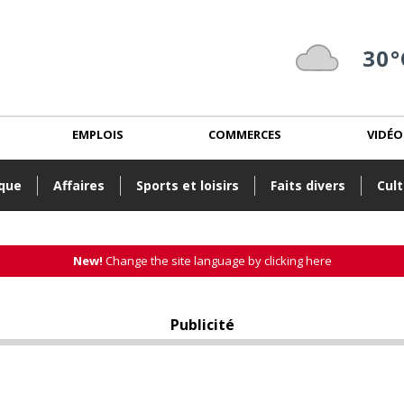
30°
EMPLOIS
COMMERCES
VIDÉO
ique
Affaires
Sports et loisirs
Faits divers
Cult
New!
Change the site language by clicking here
Publicité