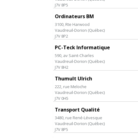
J7V 8P5
Ordinateurs BM
3100, Rte Harwood
Vaudreuil-Dorion
(
Québec
)
J7V 8P2
PC-Teck Informatique
590, av Saint-Charles
Vaudreuil-Dorion
(
Québec
)
J7V 8H2
Thumult Ulrich
222, rue Meloche
Vaudreuil-Dorion
(
Québec
)
J7V 0H5
Transport Qualité
3480, rue René-Lévesque
Vaudreuil-Dorion
(
Québec
)
J7V 8P5