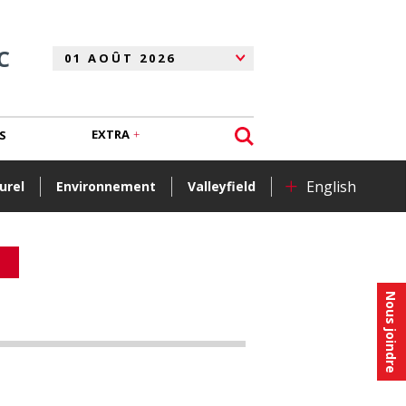
C
EXTRA
S
+
English
urel
Environnement
Valleyfield
Nous joindre