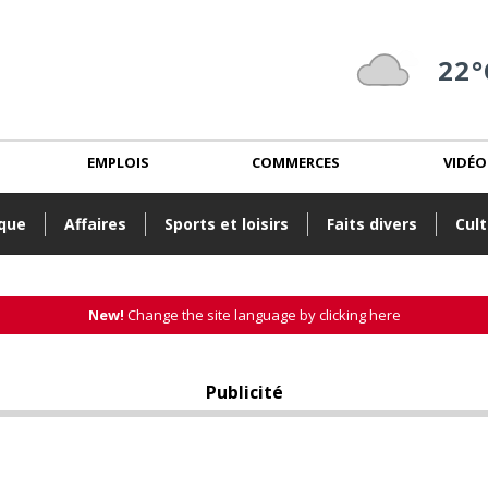
22°
EMPLOIS
COMMERCES
VIDÉO
ique
Affaires
Sports et loisirs
Faits divers
Cult
New!
Change the site language by clicking here
Publicité