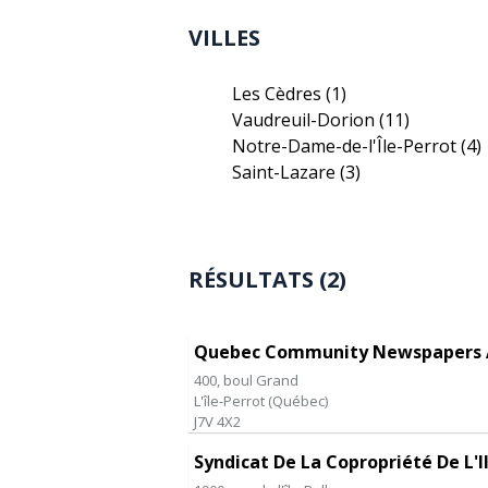
VILLES
Les Cèdres
(1)
Vaudreuil-Dorion
(11)
Notre-Dame-de-l'Île-Perrot
(4)
Saint-Lazare
(3)
RÉSULTATS (2)
Quebec Community Newspapers A
400, boul Grand
L'île-Perrot
(
Québec
)
J7V 4X2
Syndicat De La Copropriété De L'Il