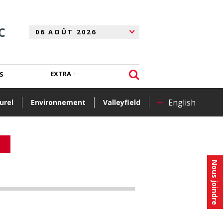
C
EXTRA
S
+
English
urel
Environnement
Valleyfield
Nous joindre