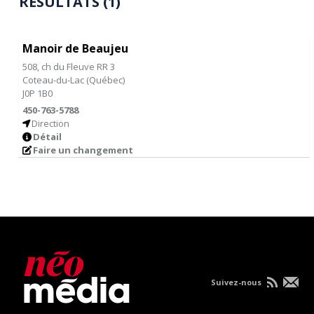
RÉSULTATS (1)
Manoir de Beaujeu
508, ch du Fleuve RR 3
Coteau-du-Lac
(
Québec
)
J0P 1B0
450-763-5788
Direction
Détail
Faire un changement
Suivez-nous