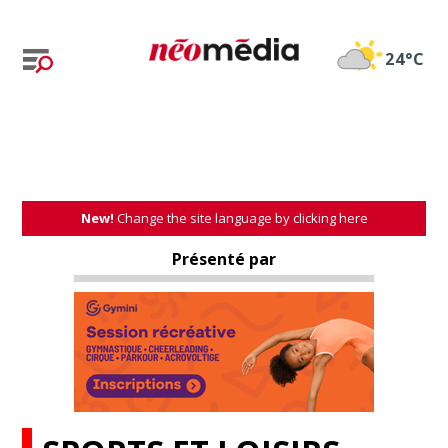
24°C
New!
Change the site language by clicking here
Présenté par