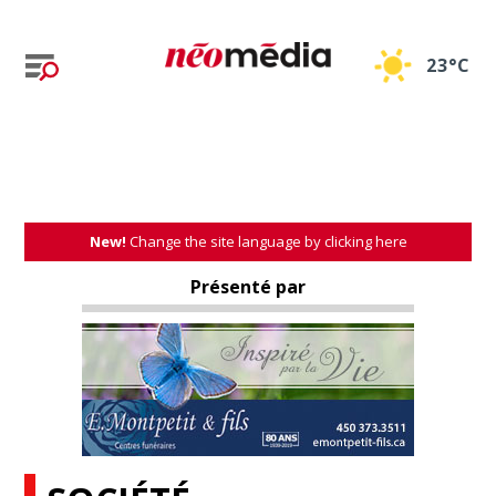
23°C
New!
Change the site language by clicking here
Présenté par