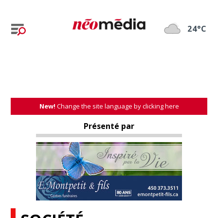
24°C
New!
Change the site language by clicking here
Présenté par