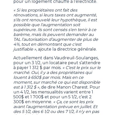
pour un logement chauffé à l’électricité.
« Si les propriétaires ont fait des
rénovations, si leurs taxes ont augmenté,
s'ils ont renouvelé leur hypothèque, il est
possible que l'augmentation soit
supérieure. Ils sont censés s'en tenir à ce
barème, mais ils peuvent demander au
TAL l’autorisation d’augmenter de plus de
4%, tout en démontrant que c'est
justifiable »
, ajoute la directrice générale.
Actuellement dans Vaudreuil-Soulanges,
pour un 3 1/2, un locataire peut s’attendre
à payer 1 312 $ par mois.
« C’est le prix sur le
marché. Oui, il y a des propriétaires qui
louent à 650$ par mois. Mais en ce
moment, sur marché ce qui est disponible
est à 1 312 $ »
, de dire Manon Charest. Pour
un 4 1/2, les mensualités varient entre 1
500$ et 1 700$ et pour un 5 1/2, c’est 2
300$ en moyenne.
« Ça, ce sont les prix
avant l’augmentation prévue en juillet. Et
des 5 1/2, des 6 1/2 ou des 7 1/2, il n’y en pas