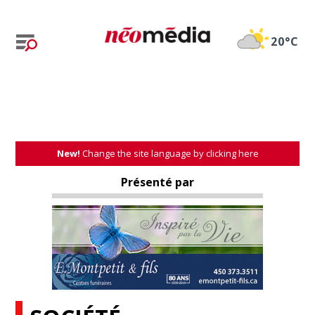
20°C
New!
Change the site language by clicking here
Présenté par