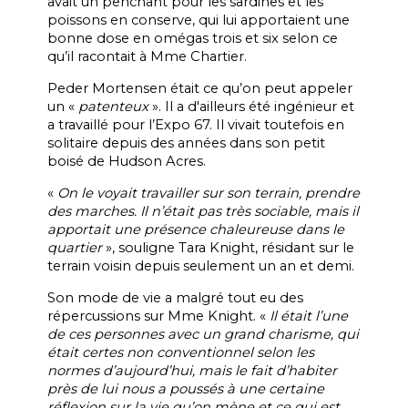
avait un penchant pour les sardines et les
poissons en conserve, qui lui apportaient une
bonne dose en omégas trois et six selon ce
qu’il racontait à Mme Chartier.
Peder Mortensen était ce qu’on peut appeler
un «
patenteux
». Il a d'ailleurs été ingénieur et
a travaillé pour l’Expo 67. Il vivait toutefois en
solitaire depuis des années dans son petit
boisé de Hudson Acres.
«
On le voyait travailler sur son terrain, prendre
des marches. Il n’était pas très sociable, mais il
apportait une présence chaleureuse dans le
quartier
», souligne Tara Knight, résidant sur le
terrain voisin depuis seulement un an et demi.
Son mode de vie a malgré tout eu des
répercussions sur Mme Knight. «
Il était l’une
de ces personnes avec un grand charisme, qui
était certes non conventionnel selon les
normes d’aujourd’hui, mais le fait d’habiter
près de lui nous a poussés à une certaine
réflexion sur la vie qu’on mène et ce qui est