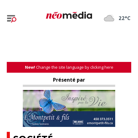
22°C
New!
Change the site language by clicking here
Présenté par