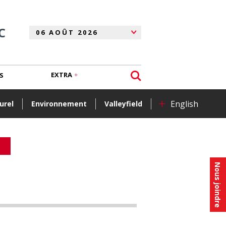
C
EXTRA
S
+
English
urel
Environnement
Valleyfield
Nous joindre