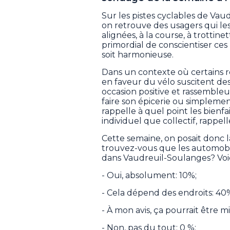
Sur les pistes cyclables de Vau
on retrouve des usagers qui les
alignées, à la course, à trottine
primordial de conscientiser ces
soit harmonieuse.
Dans un contexte où certains re
en faveur du vélo suscitent des
occasion positive et rassembleuse
faire son épicerie ou simplemen
rappelle à quel point les bienf
individuel que collectif, rappe
Cette semaine, on posait donc l
trouvez-vous que les automobili
dans Vaudreuil-Soulanges? Voic
- Oui, absolument: 10%;
- Cela dépend des endroits: 40
- À mon avis, ça pourrait être 
- Non, pas du tout: 0 %;