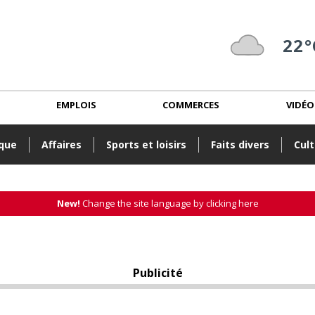
22°
EMPLOIS
COMMERCES
VIDÉO
ique
Affaires
Sports et loisirs
Faits divers
Cult
New!
Change the site language by clicking here
Publicité