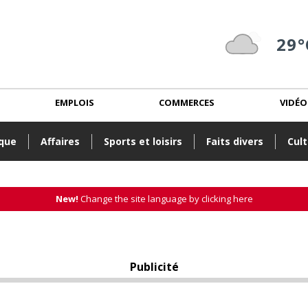
29°
EMPLOIS
COMMERCES
VIDÉO
ique
Affaires
Sports et loisirs
Faits divers
Cult
New!
Change the site language by clicking here
Publicité