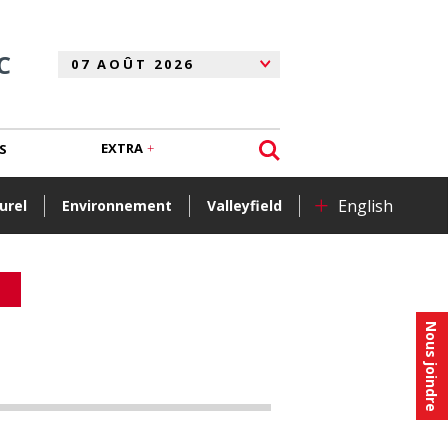
C
EXTRA
S
+
English
urel
Environnement
Valleyfield
Nous joindre