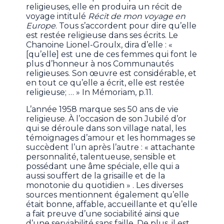
religieuses, elle en produira un récit de
voyage intitulé
Récit de mon voyage en
Europe
. Tous s’accordent pour dire qu’elle
est restée religieuse dans ses écrits. Le
Chanoine Lionel-Groulx, dira d’elle : «
[qu’elle] est une de ces femmes qui font le
plus d’honneur à nos Communautés
religieuses. Son œuvre est considérable, et
en tout ce qu’elle a écrit, elle est restée
religieuse; … » In Mémoriam, p.11.
L’année 1958 marque ses 50 ans de vie
religieuse. À l’occasion de son Jubilé d’or
qui se déroule dans son village natal, les
témoignages d’amour et les hommages se
succèdent l’un après l’autre : « attachante
personnalité, talentueuse, sensible et
possédant une âme spéciale, elle qui a
aussi souffert de la grisaille et de la
monotonie du quotidien » . Les diverses
sources mentionnent également qu’elle
était bonne, affable, accueillante et qu’elle
a fait preuve d’une sociabilité ainsi que
d’une serviabilité sans faille. De plus, il est