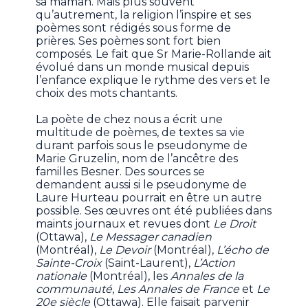
sa maman. Mais plus souvent
qu’autrement, la religion l’inspire et ses
poèmes sont rédigés sous forme de
prières. Ses poèmes sont fort bien
composés. Le fait que Sr Marie-Rollande ait
évolué dans un monde musical depuis
l’enfance explique le rythme des vers et le
choix des mots chantants.
La poète de chez nous a écrit une
multitude de poèmes, de textes sa vie
durant parfois sous le pseudonyme de
Marie Gruzelin, nom de l’ancêtre des
familles Besner. Des sources se
demandent aussi si le pseudonyme de
Laure Hurteau pourrait en être un autre
possible. Ses œuvres ont été publiées dans
maints journaux et revues dont
Le Droit
(Ottawa),
Le Messager canadien
(Montréal),
Le Devoir
(Montréal),
L’écho de
Sainte-Croix
(Saint-Laurent),
L’Action
nationale
(Montréal), les
Annales de la
communauté
,
Les Annales de France
et
Le
20e siècle
(Ottawa). Elle faisait parvenir