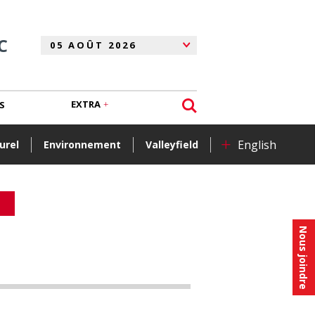
C
EXTRA
S
+
English
urel
Environnement
Valleyfield
Nous joindre