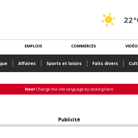
22°
EMPLOIS
COMMERCES
VIDÉO
ique
Affaires
Sports et loisirs
Faits divers
Cult
New!
Change the site language by clicking here
Publicité