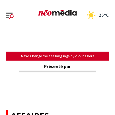
25°C
New!
Change the site language by clicking here
Présenté par