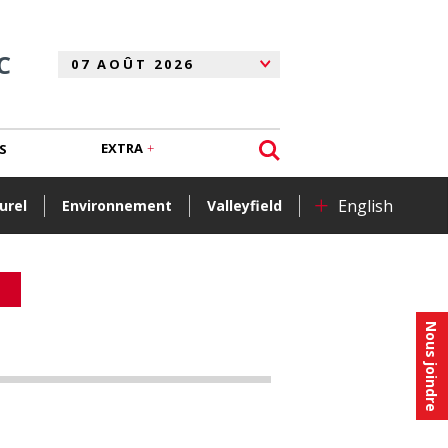
C
EXTRA
S
+
English
urel
Environnement
Valleyfield
Nous joindre