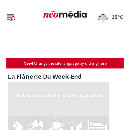
25°C
New!
Change the site language by clicking here
La Flânerie Du Week-End