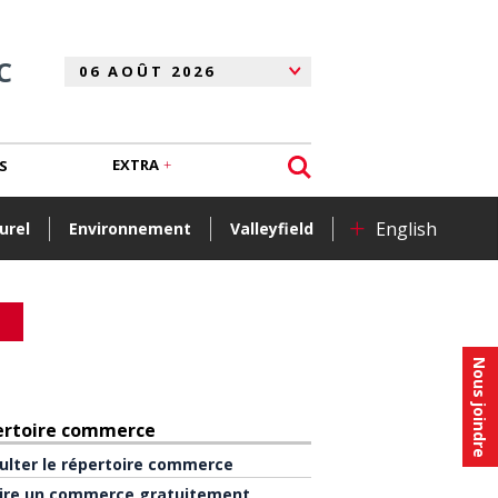
C
EXTRA
S
+
English
urel
Environnement
Valleyfield
Nous joindre
ertoire commerce
ulter le répertoire commerce
rire un commerce gratuitement