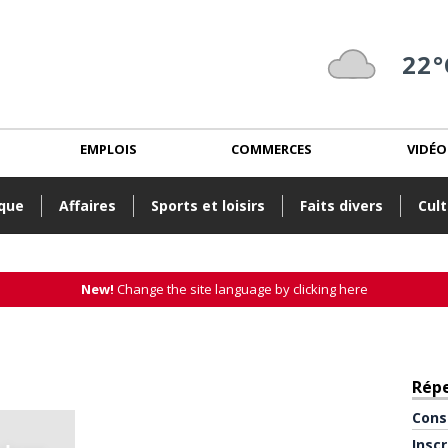
22°
EMPLOIS
COMMERCES
VIDÉO
ique
Affaires
Sports et loisirs
Faits divers
Cult
New!
Change the site language by clicking here
Rép
Cons
Insc