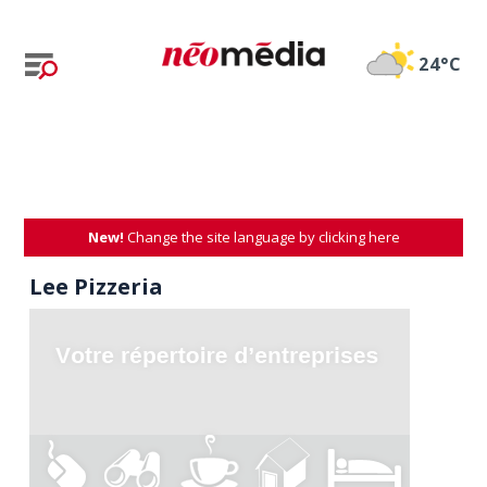
24°C
New!
Change the site language by clicking here
Lee Pizzeria