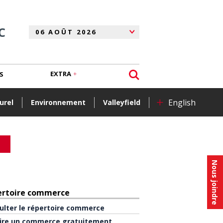
C
EXTRA
S
+
English
urel
Environnement
Valleyfield
Nous joindre
ertoire commerce
ulter le répertoire commerce
rire un commerce gratuitement