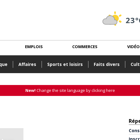
23°
EMPLOIS
COMMERCES
VIDÉO
ique
Affaires
Sports et loisirs
Faits divers
Cult
New!
Change the site language by clicking here
Rép
Cons
Insc