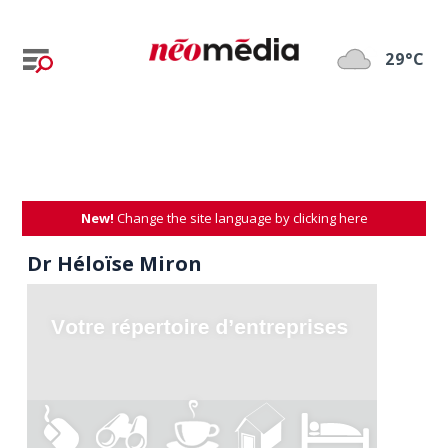
29°C
New!
Change the site language by clicking here
Dr Héloïse Miron