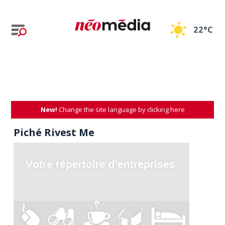
22°C
New!
Change the site language by clicking here
Piché Rivest Me