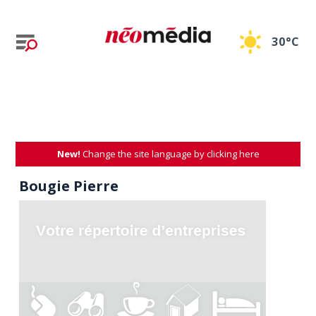
30°C
New!
Change the site language by clicking here
Bougie Pierre