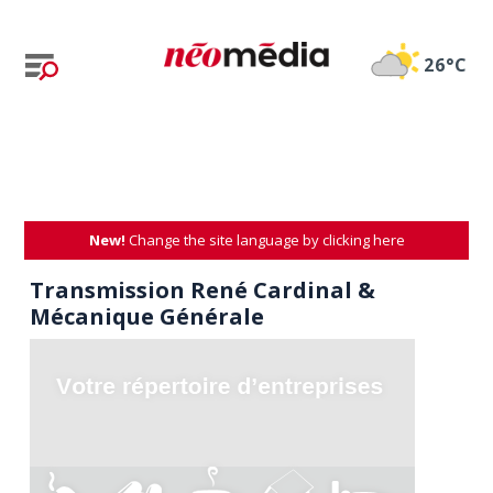
26°C
New!
Change the site language by clicking here
Transmission René Cardinal &
Mécanique Générale