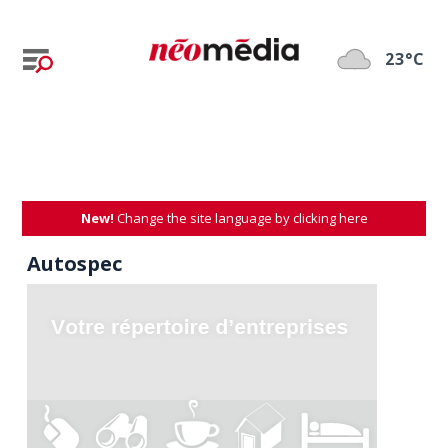
23°C
New!
Change the site language by clicking here
Autospec