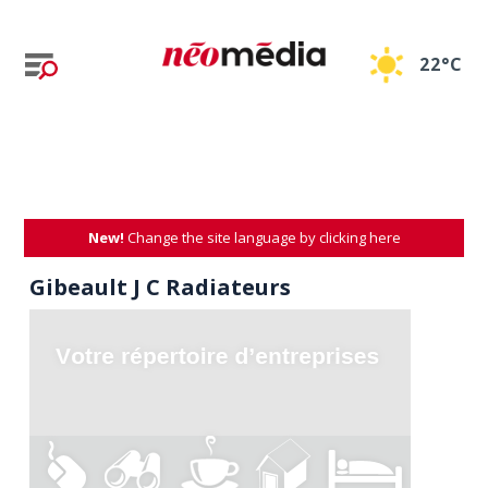
22°C
New!
Change the site language by clicking here
Gibeault J C Radiateurs