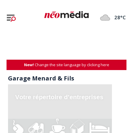
28°C
New!
Change the site language by clicking here
Garage Menard & Fils