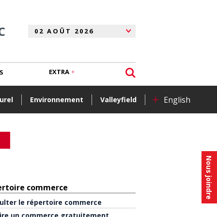
C
EXTRA
S
+
English
urel
Environnement
Valleyfield
Nous joindre
ertoire commerce
ulter le répertoire commerce
rire un commerce gratuitement