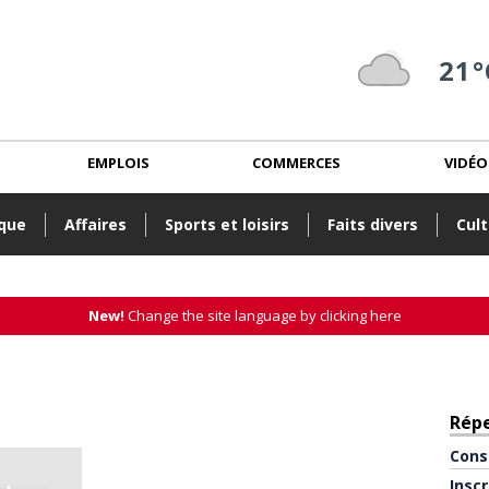
21°
EMPLOIS
COMMERCES
VIDÉO
ique
Affaires
Sports et loisirs
Faits divers
Cult
New!
Change the site language by clicking here
Rép
Cons
Insc