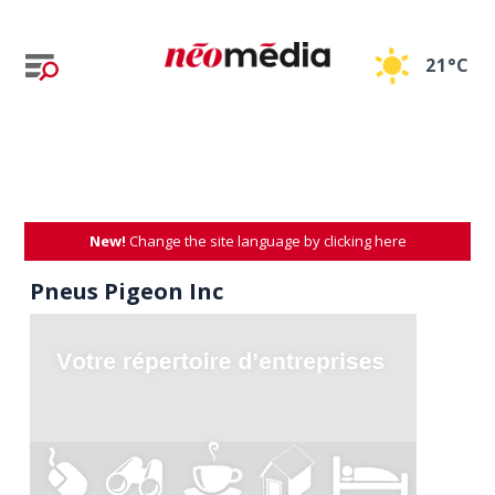
21°C
New!
Change the site language by clicking here
Pneus Pigeon Inc