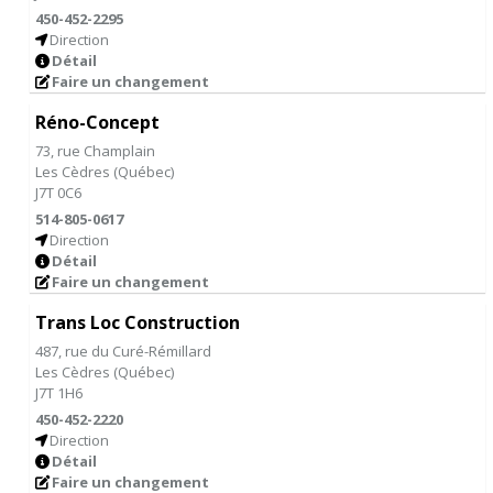
450-452-2295
Direction
Détail
Faire un changement
Réno-Concept
73, rue Champlain
Les Cèdres
(
Québec
)
J7T 0C6
514-805-0617
Direction
Détail
Faire un changement
Trans Loc Construction
487, rue du Curé-Rémillard
Les Cèdres
(
Québec
)
J7T 1H6
450-452-2220
Direction
Détail
Faire un changement