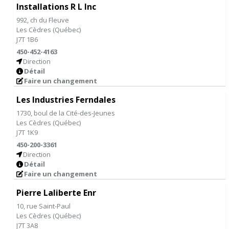
Installations R L Inc
992, ch du Fleuve
Les Cèdres
(
Québec
)
J7T 1B6
450-452-4163
Direction
Détail
Faire un changement
Les Industries Ferndales
1730, boul de la Cité-des-Jeunes
Les Cèdres
(
Québec
)
J7T 1K9
450-200-3361
Direction
Détail
Faire un changement
Pierre Laliberte Enr
10, rue Saint-Paul
Les Cèdres
(
Québec
)
J7T 3A8