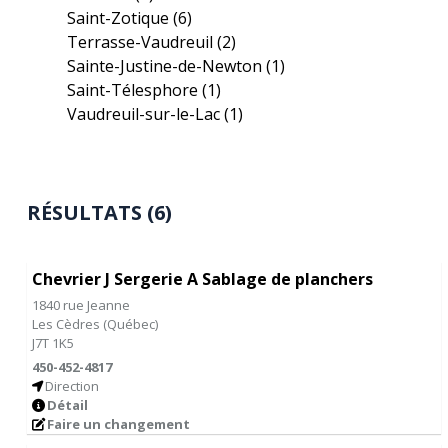
Saint-Zotique
(6)
Terrasse-Vaudreuil
(2)
Sainte-Justine-de-Newton
(1)
Saint-Télesphore
(1)
Vaudreuil-sur-le-Lac
(1)
RÉSULTATS (6)
Chevrier J Sergerie A Sablage de planchers
1840 rue Jeanne
Les Cèdres
(
Québec
)
J7T 1K5
450-452-4817
Direction
Détail
Faire un changement