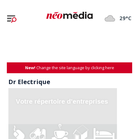
29°C
New!
Change the site language by clicking here
Dr Electrique