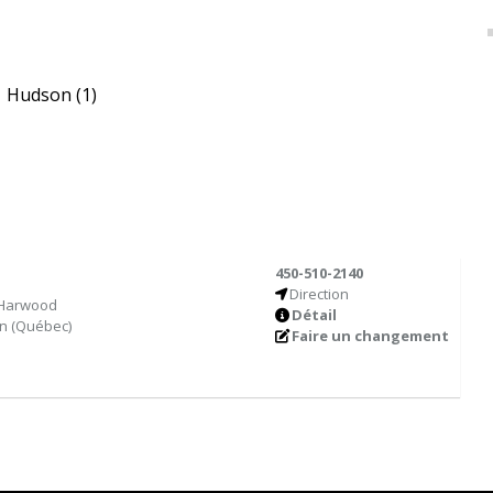
Hudson
(1)
450-510-2140
Direction
 Harwood
Détail
on
(
Québec
)
Faire un changement