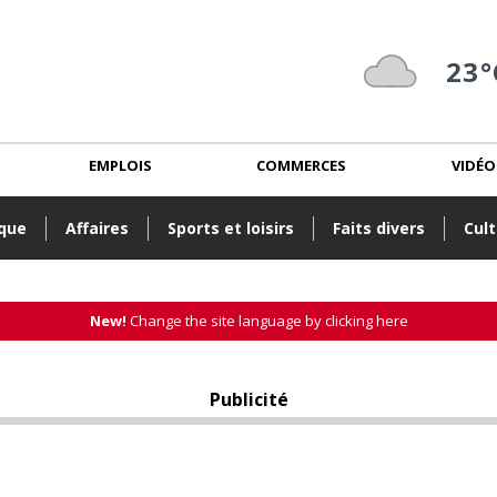
23°
EMPLOIS
COMMERCES
VIDÉO
ique
Affaires
Sports et loisirs
Faits divers
Cult
New!
Change the site language by clicking here
Publicité