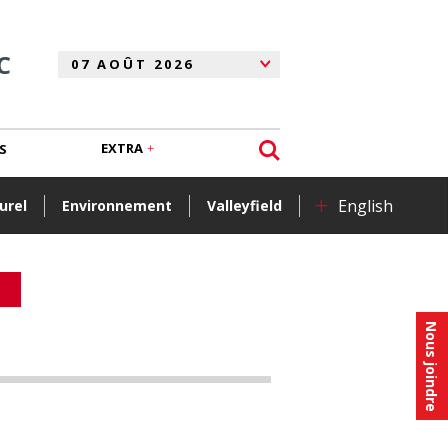
C
EXTRA
S
+
English
urel
Environnement
Valleyfield
Nous joindre