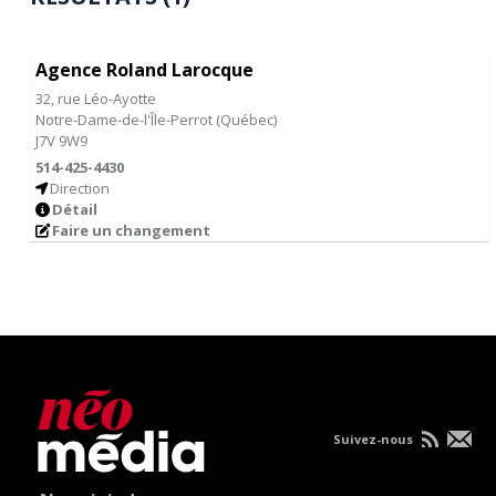
Agence Roland Larocque
32, rue Léo-Ayotte
Notre-Dame-de-l'Île-Perrot
(
Québec
)
J7V 9W9
514-425-4430
Direction
Détail
Faire un changement
Suivez-nous