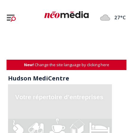
27°C
New!
Change the site language by clicking here
Hudson MediCentre