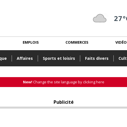
27°
EMPLOIS
COMMERCES
VIDÉO
ique
Affaires
Sports et loisirs
Faits divers
Cult
New!
Change the site language by clicking here
Publicité