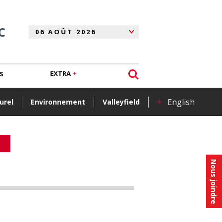
C
EXTRA
S
+
English
urel
Environnement
Valleyfield
Nous joindre