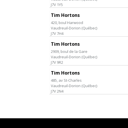
J7V 1Y5
Tim Hortons
420, boul Harwood
Vaudreuil-Dorion
(
Québec
)
J7V 7H4
Tim Hortons
2909, boul de la Gare
Vaudreuil-Dorion
(
Québec
)
J7V 9R2
Tim Hortons
485, av St-Charles
Vaudreuil-Dorion
(
Québec
)
J7V 2N4