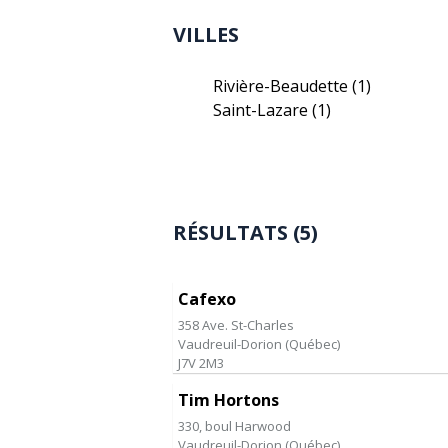
VILLES
Rivière-Beaudette
(1)
Saint-Lazare
(1)
RÉSULTATS (5)
Cafexo
358 Ave. St-Charles
Vaudreuil-Dorion
(
Québec
)
J7V 2M3
Tim Hortons
330, boul Harwood
Vaudreuil-Dorion
(
Québec
)