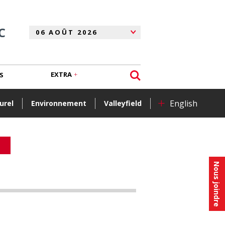
C
EXTRA
S
+
English
urel
Environnement
Valleyfield
Nous joindre