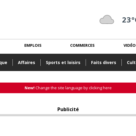
23°
EMPLOIS
COMMERCES
VIDÉO
ique
Affaires
Sports et loisirs
Faits divers
Cult
New!
Change the site language by clicking here
Publicité