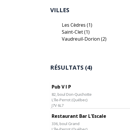
VILLES
Les Cèdres
(1)
Saint-Clet
(1)
Vaudreuil-Dorion
(2)
RÉSULTATS (4)
Pub V I P
82, boul Don-Quichotte
L'île-Perrot
(
Québec
)
J7V 6L7
Restaurant Bar L'Escale
336, boul Grand
L'île-Perrot
(
Québec
)