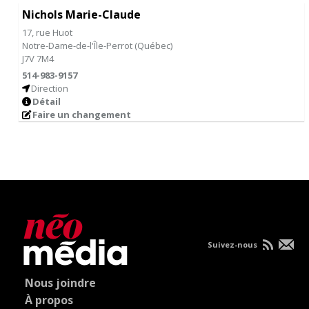
Nichols Marie-Claude
17, rue Huot
Notre-Dame-de-l'Île-Perrot
(
Québec
)
J7V 7M4
514-983-9157
Direction
Détail
Faire un changement
Suivez-nous
Nous joindre
À propos