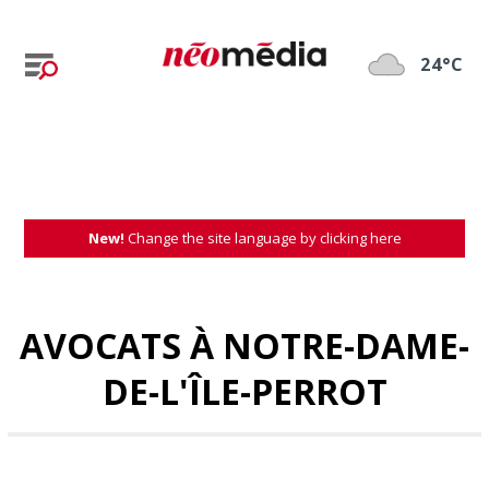
24°C
New!
Change the site language by clicking here
AVOCATS À NOTRE-DAME-
DE-L'ÎLE-PERROT