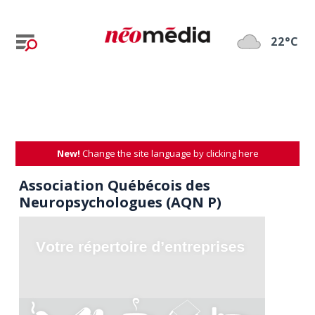
22°C
New!
Change the site language by clicking here
Association Québécois des
Neuropsychologues (AQN P)