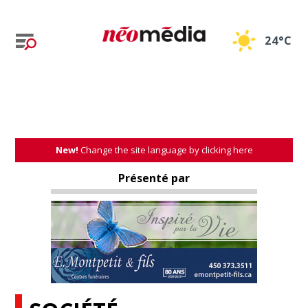
24°C
New!
Change the site language by clicking here
Présenté par