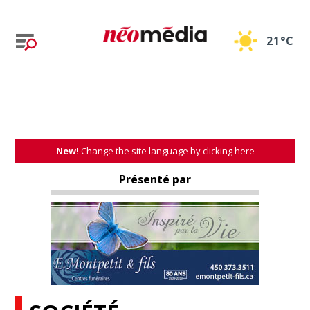
21°C
New!
Change the site language by clicking here
Présenté par