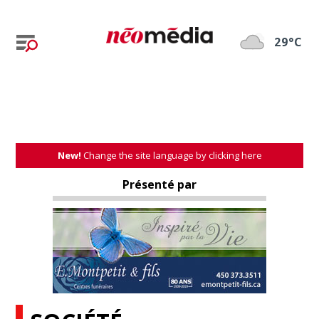
29°C
New!
Change the site language by clicking here
Présenté par