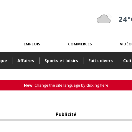
24°
EMPLOIS
COMMERCES
VIDÉO
ique
Affaires
Sports et loisirs
Faits divers
Cult
New!
Change the site language by clicking here
Publicité