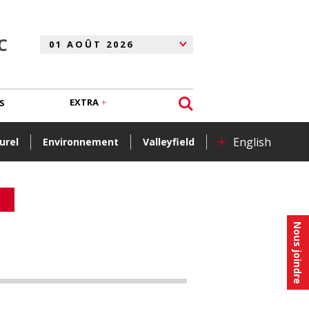
C
EXTRA
S
+
English
urel
Environnement
Valleyfield
Nous joindre