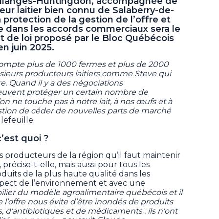
oulanges-Huntingdon, accompagnée de
ur laitier bien connu de Salaberry-de-
 protection de la gestion de l’offre et
se dans les accords commerciaux sera le
et de loi proposé par le Bloc Québécois
n juin 2025.
compte plus de 1000 fermes et plus de 2000
usieurs producteurs laitiers comme Steve qui
fre. Quand il y a des négociations
 peuvent protéger un certain nombre de
’on ne touche pas à notre lait, à nos œufs et à
uestion de céder de nouvelles parts de marché
lefeuille.
c’est quoi ?
 producteurs de la région qu’il faut maintenir
 précise-t-elle, mais aussi pour tous les
oduits de la plus haute qualité dans les
spect de l’environnement et avec une
pilier du modèle agroalimentaire québécois et il
e l’offre nous évite d’être inondés de produits
 d’antibiotiques et de médicaments : ils n’ont