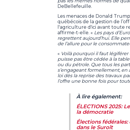
pas les mêmes normes de quali
DeBellefeuille.
Les menaces de Donald Trump 
québécois de la gestion de l’of
l'agriculture d'ici avant toute 
affirme-t-elle. «
Les pays d’Europ
regrettent aujourd’hui. Elle per
de l’allure pour le consommat
«
Voilà pourquoi il faut légifére
puisse pas être cédée à la tabl
ou du pétrole. Que tous les part
s’engageant formellement, en an
loi dès la reprise des travaux p
l’offre une bonne fois pour tout
À lire également:
ÉLECTIONS 2025: Le
la démocratie
Élections fédérales:
dans le Suroît