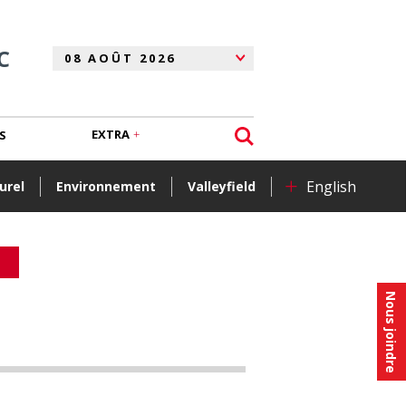
C
EXTRA
S
+
English
urel
Environnement
Valleyfield
Nous joindre