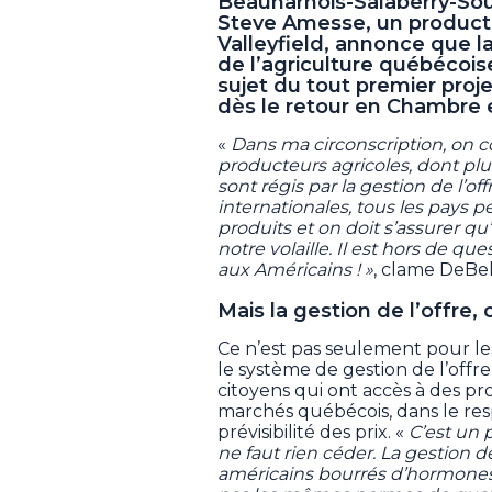
Beauharnois-Salaberry-S
Steve Amesse, un producte
Valleyfield, annonce que la
de l’agriculture québécoi
sujet du tout premier proj
dès le retour en Chambre e
«
Dans ma circonscription, on 
producteurs agricoles, dont pl
sont régis par la gestion de l’of
internationales, tous les pays
produits et on doit s’assurer qu
notre volaille. Il est hors de q
aux Américains ! »
, clame DeBel
Mais la gestion de l’offre, 
Ce n’est pas seulement pour les
le système de gestion de l’offre,
citoyens qui ont accès à des pr
marchés québécois, dans le re
prévisibilité des prix. «
C’est un 
ne faut rien céder. La gestion d
américains bourrés d’hormones,