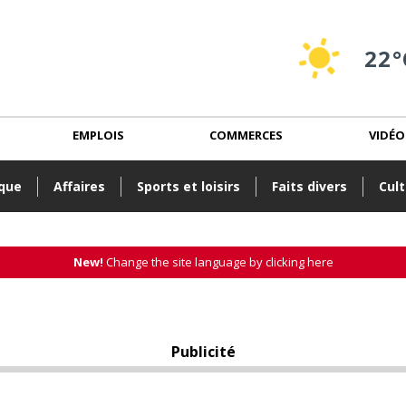
22°
EMPLOIS
COMMERCES
VIDÉO
ique
Affaires
Sports et loisirs
Faits divers
Cult
New!
Change the site language by clicking here
Publicité