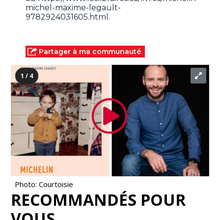
michel-maxime-legault-
9782924031605.html.
Partager à ma communauté
1 / 4
Photo: Courtoisie
RECOMMANDÉS POUR
VOUS