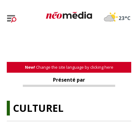
23°C
New!
Change the site language by clicking here
Présenté par
CULTUREL