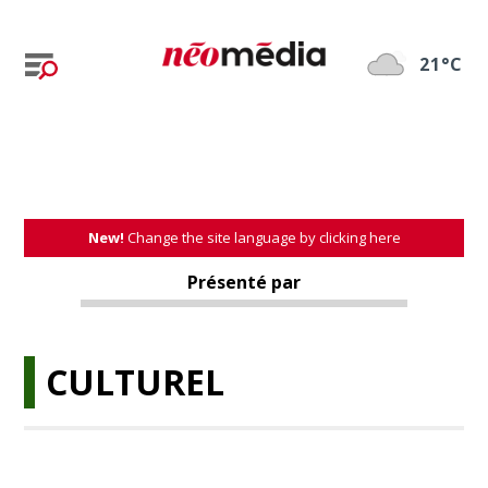
21°C
New!
Change the site language by clicking here
Présenté par
CULTUREL