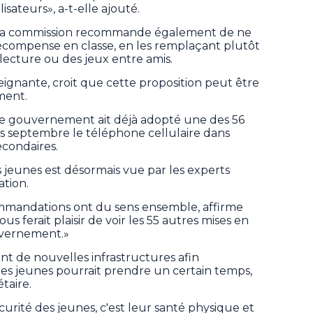
lisateurs», a-t-elle ajouté.
re, la commission recommande également de ne
récompense en classe, en les remplaçant plutôt
a lecture ou des jeux entre amis.
gnante, croit que cette proposition peut être
ment.
e le gouvernement ait déjà adopté une des 56
s septembre le téléphone cellulaire dans
econdaires.
les jeunes est désormais vue par les experts
ation.
ommandations ont du sens ensemble, affirme
us ferait plaisir de voir les 55 autres mises en
uvernement.»
t de nouvelles infrastructures afin
es jeunes pourrait prendre un certain temps,
taire.
écurité des jeunes, c'est leur santé physique et