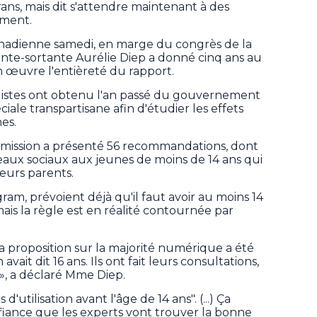
rans, mais dit s'attendre maintenant à des
ement.
nadienne samedi, en marge du congrès de la
ente-sortante Aurélie Diep a donné cinq ans au
œuvre l'entièreté du rapport.
istes ont obtenu l'an passé du gouvernement
iale transpartisane afin d'étudier les effets
es.
mmission a présenté 56 recommandations, dont
éseaux sociaux aux jeunes de moins de 14 ans qui
eurs parents.
am, prévoient déjà qu'il faut avoir au moins 14
is la règle est en réalité contournée par
la proposition sur la majorité numérique a été
vait dit 16 ans. Ils ont fait leurs consultations,
s», a déclaré Mme Diep.
 d'utilisation avant l'âge de 14 ans". (...) Ça
iance que les experts vont trouver la bonne