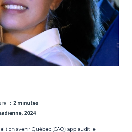
l'aile jeunesse de la CAQ s'attend à des actions
ure :
2 minutes
nadienne, 2024
oalition avenir Québec (CAQ) applaudit le