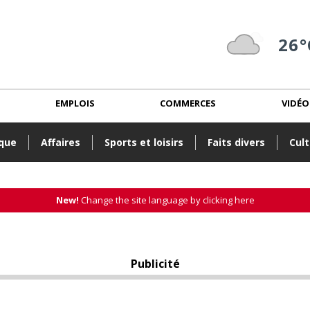
26°
EMPLOIS
COMMERCES
VIDÉO
ique
Affaires
Sports et loisirs
Faits divers
Cult
New!
Change the site language by clicking here
Publicité