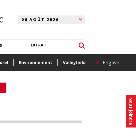
C
EXTRA
S
+
English
urel
Environnement
Valleyfield
Nous joindre