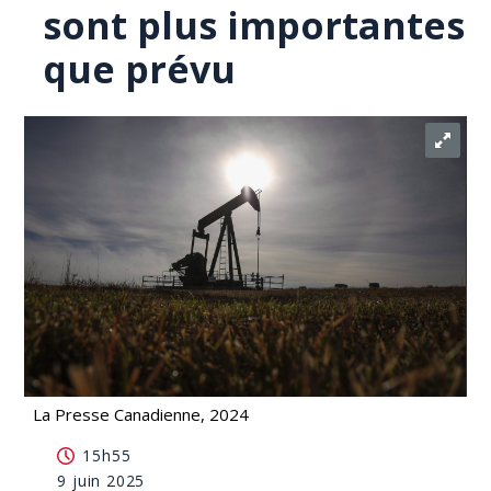
sont plus importantes
que prévu
La Presse Canadienne, 2024
Puits abandonnés: les fuites de méthane sont plus
15h55
importantes que prévu
9 juin 2025