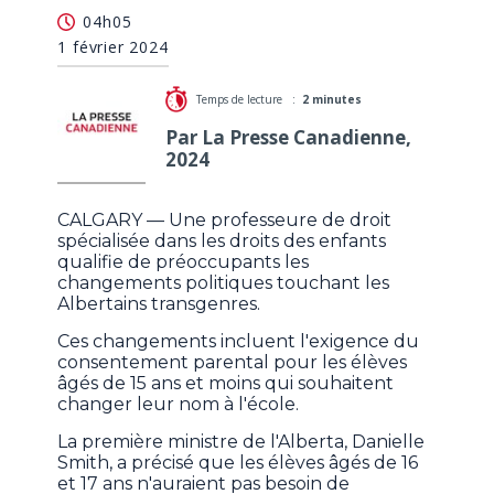
Politique albertaine sur les jeunes transgenres:
04h05
professeure de droit préoccupée
1 février 2024
Temps de lecture :
2 minutes
Par La Presse Canadienne,
2024
CALGARY — Une professeure de droit
spécialisée dans les droits des enfants
qualifie de préoccupants les
changements politiques touchant les
Albertains transgenres.
Ces changements incluent l'exigence du
consentement parental pour les élèves
âgés de 15 ans et moins qui souhaitent
changer leur nom à l'école.
La première ministre de l'Alberta, Danielle
Smith, a précisé que les élèves âgés de 16
et 17 ans n'auraient pas besoin de