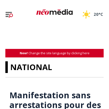
20°C
New!
Change the site language by clicking here
NATIONAL
Manifestation sans
arrestations pour des